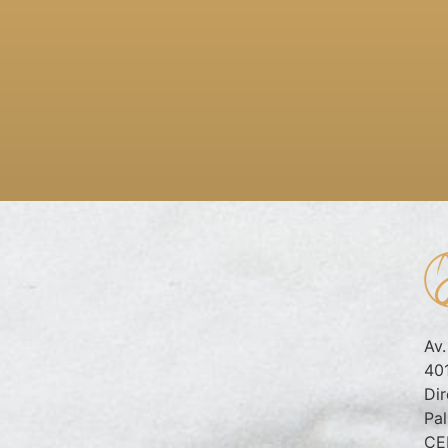
Av
401
Dir
Pa
CE