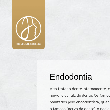
Endodontia
Visa tratar o dente internamente, 
nervo) e da raiz do dente. Os famo
realizados pelo endodontista, quand
o famoso ”nervo do dente”, o paci