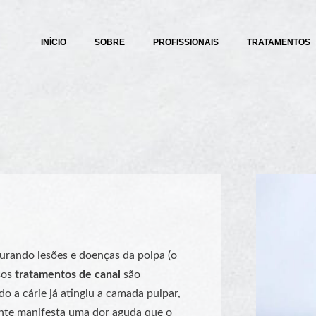
INÍCIO
SOBRE
PROFISSIONAIS
TRATAMENTOS
curando lesões e doenças da polpa (o
sos
tratamentos de canal
são
o a cárie já atingiu a camada pulpar,
ente manifesta uma dor aguda que o