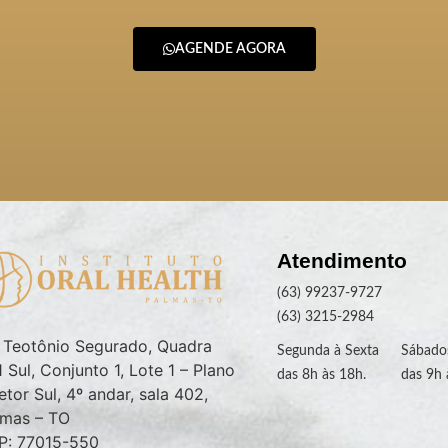
AGENDE AGORA
Atendimento
(63) 99237-9727
(63) 3215-2984
. Teotônio Segurado, Quadra
Segunda à Sexta
Sábado
 Sul, Conjunto 1, Lote 1 – Plano
das 8h às 18h.
das 9h 
etor Sul, 4º andar, sala 402,
lmas – TO
P: 77015-550