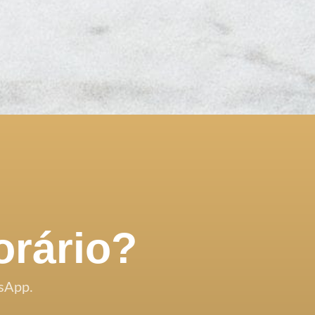
orário?
sApp.