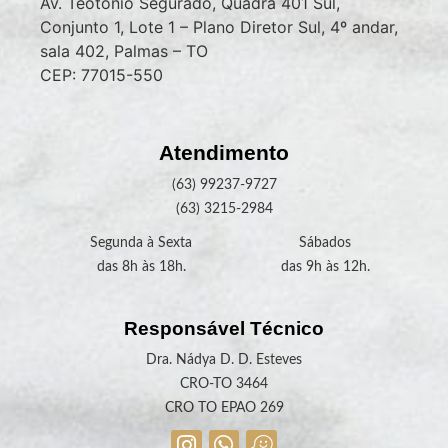
Av. Teotônio Segurado, Quadra 401 Sul,
Conjunto 1, Lote 1 – Plano Diretor Sul, 4º andar,
sala 402, Palmas – TO
CEP: 77015-550
Atendimento
(63) 99237-9727
(63) 3215-2984
Segunda à Sexta
Sábados
das 8h às 18h.
das 9h às 12h.
Responsável Técnico
Dra. Nádya D. D. Esteves
CRO-TO 3464
CRO TO EPAO 269