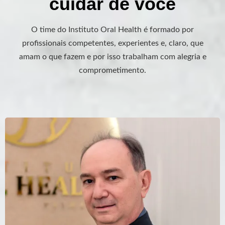
cuidar de você
O time do Instituto Oral Health é formado por
profissionais competentes, experientes e, claro, que
amam o que fazem e por isso trabalham com alegria e
comprometimento.
Especialista em Periodontia UNESP ARARAQUARA SP
Especialista em Implantodontia USP BAURU SP
Mestre em clínica odontológica com concentração em
cirurgia bucomaxilofacial.
Cirurgia Oral Menor
Pós em Bichectomia
Professor Universitário
Habilitação em Laserterapia