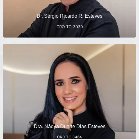
Dr. Sérgio Ricardo R. Esteves
CRO TO 3039
Especialista em Prótese Dentária
Mestranda em Prótese Dentária
Pós Graduada em Harmonização Orofacial com Curso em
Miami EUA
Curso de Microagulhamento Facial associado ao uso do
Plasma sanguíneo
Curso de Lipoenzimática de Papada
Professora de cursos de Pós Graduação
Dra. Nádya Duarte Dias Esteves
CRO TO 3464