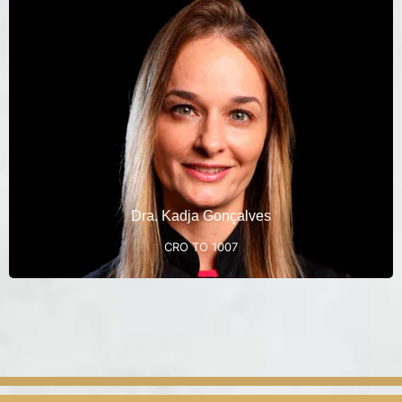
Graduação em Odontologia- Unimar (2003)
Aperfeiçoamento em Cirurgia Bucal- EAP (2004)
Curso de Formação em Programação Neurolinguística
PNL(Practitioner Programação Neurolinguística) 2009
Atualização em Ortodontia- IMPG (2010)
Curso de HOF (2015)
Curso de Bichectomia (2016)
Especialização em Implantodontia – Unip GO ( 2014)
Dra. Kadja Gonçalves
CRO TO 1007