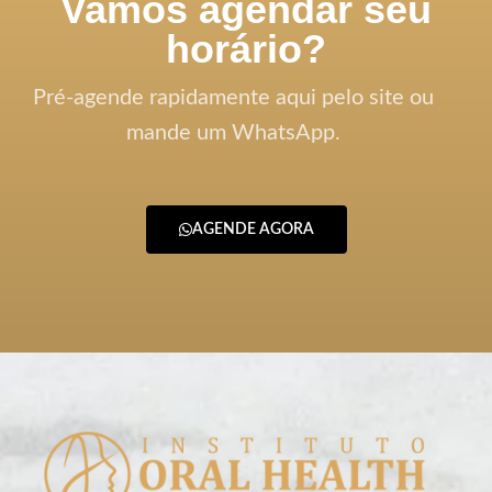
Vamos agendar seu
horário?
Pré-agende rapidamente aqui pelo site ou
mande um WhatsApp.
AGENDE AGORA