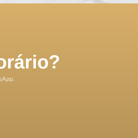
orário?
sApp.